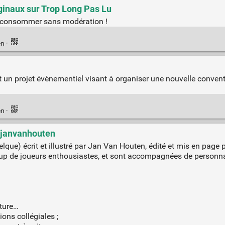
iginaux sur Trop Long Pas Lu
 à consommer sans modération !
en
·
 un projet évènementiel visant à organiser une nouvelle conventi
en
·
, janvanhouten
elque) écrit et illustré par Jan Van Houten, édité et mis en page 
up de joueurs enthousiastes, et sont accompagnées de personnage
ture…
ons collégiales ;