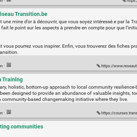
en
·
https:
Réseau Transition.be
t une mine d’or à découvrir, que vous soyez intéressé.e par la T
t fait le point sur les aspects à prendre en compte pour que l’initi
nt vous pourrez vous inspirer. Enfin, vous trouverez des fiches p
ansition.
en
·
https://www.reseautransi
n Training
nary, holistic, bottom-up approach to local community resilience-
been designed to provide an abundance of valuable insights, too
 a community-based changemaking initiative where they live.
en
·
https://courses.transi
niting communities