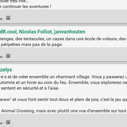
uer très vite…
 continuer les aventures !
en
·
dR.cool, Nicolas Folliot, janvanhouten
étranges, des tentacules, un casse dans une école de voleurs, de
péripéties mais pas de la page.
en
·
izelys
i·e·s et de créer ensemble un charmant village. Vous y passerez u
automne et un hiver au coin du feu. Ensemble, vous explorerez ce 
entent en sécurité et à l'aise.
ww" et vous font sentir tout doux et plein de joie, c'est le jeu qu'
Animal Crossing, mais avec plutôt une vue d'ensemble sur tout l
en
·