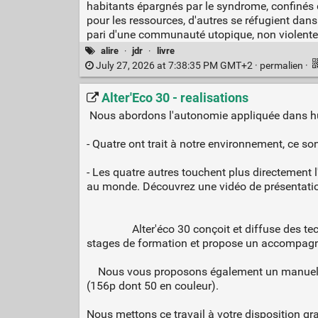
habitants épargnés par le syndrome, confinés da
pour les ressources, d'autres se réfugient dans
pari d'une communauté utopique, non violente, s
alire
·
jdr
·
livre
July 27, 2026 at 7:38:35 PM GMT+2 ·
permalien
·
Alter'Eco 30 - realisations
Nous abordons l'autonomie appliquée dans hu
- Quatre ont trait à notre environnement, ce sont
- Les quatre autres touchent plus directement l
au monde. Découvrez une vidéo de présentation 
Alter'éco 30 conçoit et diffuse des techniq
stages de formation et propose un accompagn
Nous vous proposons également un manuel d'org
(156p dont 50 en couleur).
Nous mettons ce travail à votre disposition g