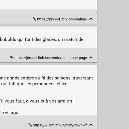
https://jdrcool.itch.io/sodalitas
s kobolds qui font des glaces, un match de
https://jdrcool.itch.io/aventures-en-une-page
ne année entière au fil des saisons, traversant
qui fait que les personnes - et les
il vous faut, à vous et à vos ami·e·s !
e village.
https://willox.itch.io/cozy-town-vf