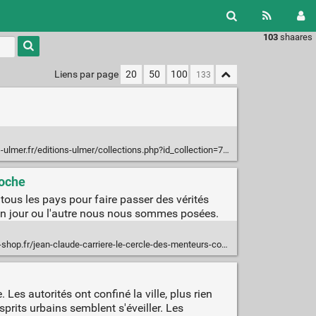
103
shaares
Type 1 or
more
characters
Liens par page
20
50
100
for
results.
ulmer.fr/editions-ulmer/collections.php?id_collection=72
Poche
 tous les pays pour faire passer des vérités
'un jour ou l'autre nous nous sommes posées.
-carriere-le-cercle-des-menteurs-contes-philosophiques-du-monde-entier-taschenbuch-M02266209728.html
 autorités ont confiné la ville, plus rien
sprits urbains semblent s'éveiller. Les