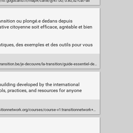
//itf.gogocarto.fr/map#/carte/@47.00,-3.80,5z?cat=all
ransition ou plongé.e dedans depuis
ative citoyenne soit efficace, agréable et bien
ratiques, des exemples et des outils pour vous
tion.be/je-decouvre/la-transition/guide-essentiel-de-transition/
building developed by the international
ls, practices, and resources for anyone
tionnetwork.org/courses/course-v1:transitionnetwork+1+1/about