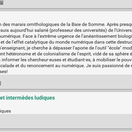
loin des marais ornithologiques de la Baie de Somme. Après pres
 suis aujourd'hui salarié (professeur des universités) de l'Unive
mérique. Face à l'extrême urgence de l'anéantissement biologiq
e et de l'effet catalytique du monde numérique dans cette destruc
enseignant, je cherche à dépasser l'aporie de l'outil "école" m
nt hétéronome et de colonialisme de l'esprit, vidé de sa sphère 
informer les chercheur·euses et étudiant·es, à mobiliser le pouv
calade et du renoncement au numérique. Je suis passionné de r
ses!
r et intermèdes ludiques
diques