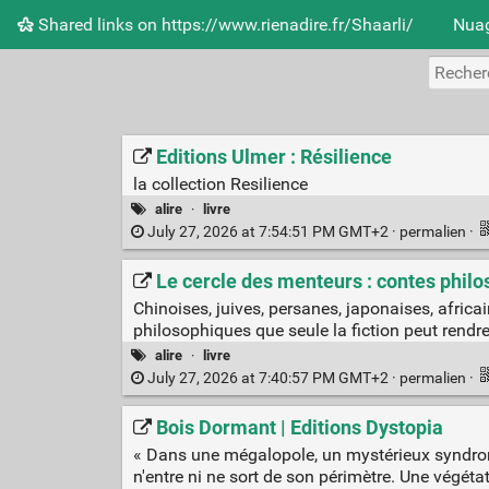
Shared links on https://www.rienadire.fr/Shaarli/
Nuag
Editions Ulmer : Résilience
la collection Resilience
alire
·
livre
July 27, 2026 at 7:54:51 PM GMT+2 ·
permalien
·
Le cercle des menteurs : contes phil
Chinoises, juives, persanes, japonaises, africa
philosophiques que seule la fiction peut rendr
alire
·
livre
July 27, 2026 at 7:40:57 PM GMT+2 ·
permalien
·
Bois Dormant | Editions Dystopia
« Dans une mégalopole, un mystérieux syndrome
n'entre ni ne sort de son périmètre. Une végétat