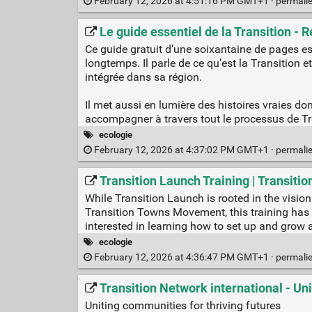
February 12, 2026 at 4:51:16 PM GMT+1 ·
permali
Le guide essentiel de la Transition - 
Ce guide gratuit d’une soixantaine de pages es
longtemps. Il parle de ce qu’est la Transition e
intégrée dans sa région.
Il met aussi en lumière des histoires vraies do
accompagner à travers tout le processus de Tr
ecologie
February 12, 2026 at 4:37:02 PM GMT+1 ·
permali
Transition Launch Training | Transitio
While Transition Launch is rooted in the visio
Transition Towns Movement, this training has 
interested in learning how to set up and grow
ecologie
February 12, 2026 at 4:36:47 PM GMT+1 ·
permali
Transition Network international - U
Uniting communities for thriving futures