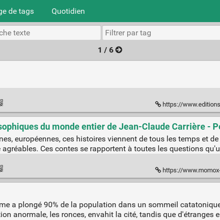
e de tags
Quotidien
1 / 6
https://www.editions-
osophiques du monde entier de Jean-Claude Carrière - 
ines, européennes, ces histoires viennent de tous les temps et de
e agréables. Ces contes se rapportent à toutes les questions qu
https://www.momox-shop.fr/jean-claude
 a plongé 90% de la population dans un sommeil catatonique. Les
ion anormale, les ronces, envahit la cité, tandis que d'étranges e