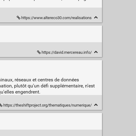
https://www.altereco30.com/realisations
https://david.mercereau.info/
rminaux, réseaux et centres de données
tion, plutôt qu'un défi supplémentaire, n'est
u'elles engendrent.
https://theshiftproject.org/thematiques/numerique/