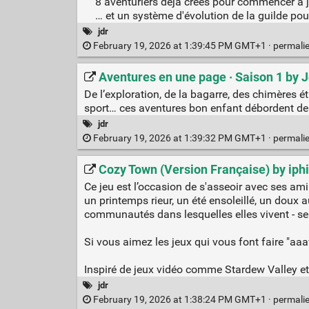
8 aventuriers déjà créés pour commencer à jo
… et un système d'évolution de la guilde pour
jdr
February 19, 2026 at 1:39:45 PM GMT+1 ·
permali
Aventures en une page · Saison 1 by J
De l’exploration, de la bagarre, des chimères 
sport… ces aventures bon enfant débordent de 
jdr
February 19, 2026 at 1:39:32 PM GMT+1 ·
permali
Cozy Town (Version Française) by iph
Ce jeu est l’occasion de s'asseoir avec ses am
un printemps rieur, un été ensoleillé, un doux 
communautés dans lesquelles elles vivent - se s
Si vous aimez les jeux qui vous font faire "aaaw
Inspiré de jeux vidéo comme Stardew Valley et 
jdr
February 19, 2026 at 1:38:24 PM GMT+1 ·
permali