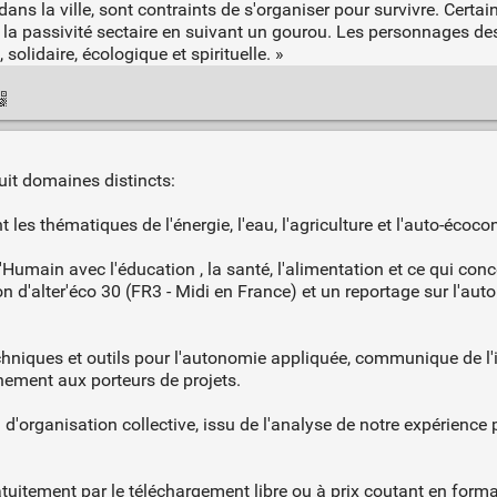
ns la ville, sont contraints de s'organiser pour survivre. Certa
 la passivité sectaire en suivant un gourou. Les personnages des j
olidaire, écologique et spirituelle. »
it domaines distincts:
 les thématiques de l'énergie, l'eau, l'agriculture et l'auto-écoco
'Humain avec l'éducation , la santé, l'alimentation et ce qui con
d'alter'éco 30 (FR3 - Midi en France) et un reportage sur l'aut
ues et outils pour l'autonomie appliquée, communique de l'in
ement aux porteurs de projets.
anisation collective, issu de l'analyse de notre expérience pra
ratuitement par le téléchargement libre ou à prix coutant en f