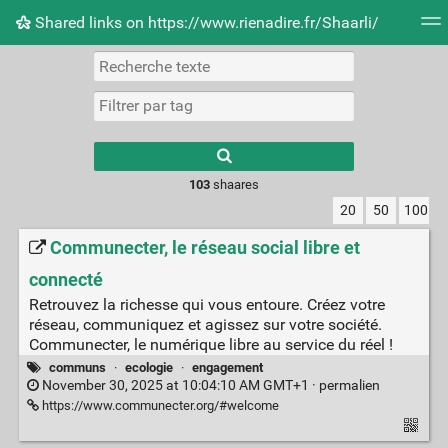
Shared links on https://www.rienadire.fr/Shaarli/
Nuage de tags
Quotidien
Flux RSS
Connexion
Type 1 or more
characters for
results.
103
shaares
20
50
100
Communecter, le réseau social libre et
connecté
Retrouvez la richesse qui vous entoure. Créez votre
réseau, communiquez et agissez sur votre société.
Communecter, le numérique libre au service du réel !
communs
·
ecologie
·
engagement
November 30, 2025 at 10:04:10 AM GMT+1 ·
permalien
https://www.communecter.org/#welcome